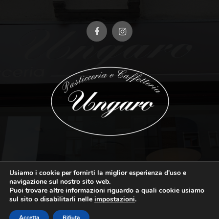
Address: Via Ronchi, 39 – 20134 Milano (MI)
|
Tel: +39 02
Usiamo i cookie per fornirti la miglior esperienza d'uso e
2150962
|
E-mail: info@pasticceriaungaro.com
navigazione sul nostro sito web.
Puoi trovare altre informazioni riguardo a quali cookie usiamo
sul sito o disabilitarli nelle
impostazioni
.
Copyright © 2025 Pasticceria Ungaro – P.IVA: 10725140965 | Sviluppato
da Strategie Digitali Innovea
Accetta
Rifiuta