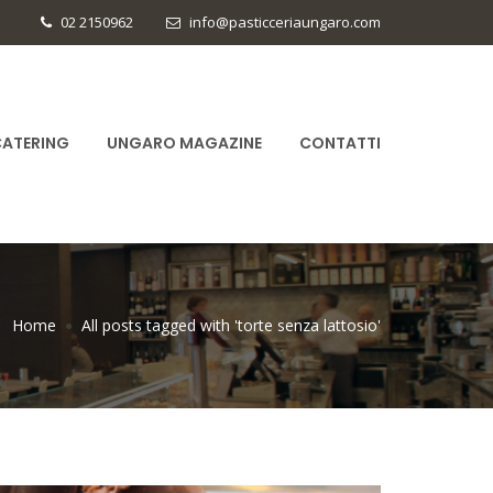
02 2150962
info@pasticceriaungaro.com
ATERING
UNGARO MAGAZINE
CONTATTI
Home
All posts tagged with 'torte senza lattosio'