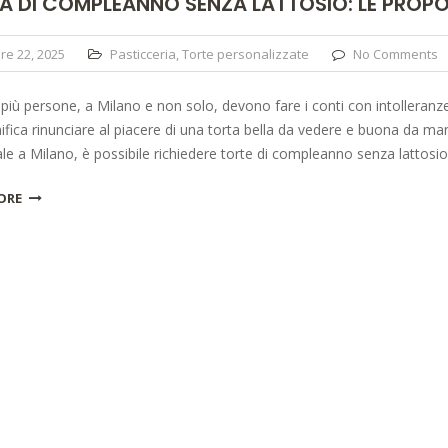
A DI COMPLEANNO SENZA LATTOSIO: LE PROP
re 22, 2025
Pasticceria
,
Torte personalizzate
No Comments
iù persone, a Milano e non solo, devono fare i conti con intolleranze
ifica rinunciare al piacere di una torta bella da vedere e buona da man
ale a Milano, è possibile richiedere torte di compleanno senza lattosio
ORE