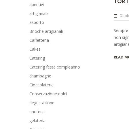
TORT
aperitivi
artigianale
Ottob
asporto
Sempre p
Brioche artigianali
non sign
Caffetteria
artigian
Cakes
READ M
Catering
Catering festa compleanno
champagne
Cioccolateria
Conservazione dolci
degustazione
enoteca
gelateria