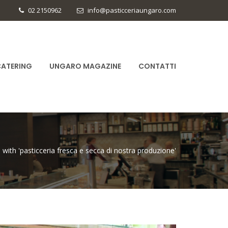
02 2150962
info@pasticceriaungaro.com
ATERING
UNGARO MAGAZINE
CONTATTI
 with 'pasticceria fresca e secca di nostra produzione'