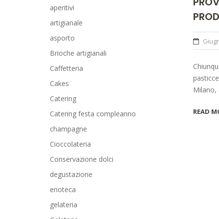
PROV
aperitivi
PROD
artigianale
asporto
Giugn
Brioche artigianali
Chiunque
Caffetteria
pasticce
Cakes
Milano, 
Catering
READ M
Catering festa compleanno
champagne
Cioccolateria
Conservazione dolci
degustazione
enoteca
gelateria